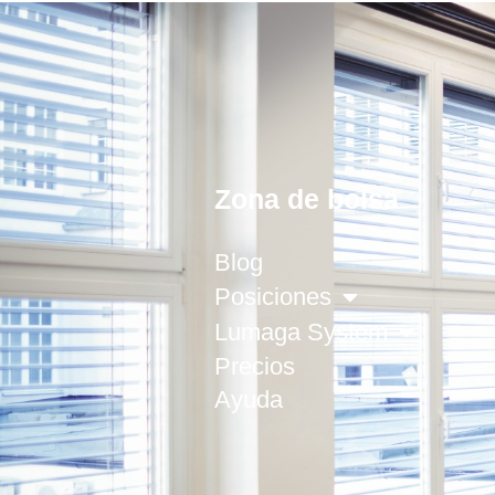
Zona de bolsa
Blog
Posiciones
Lumaga System
Precios
Ayuda