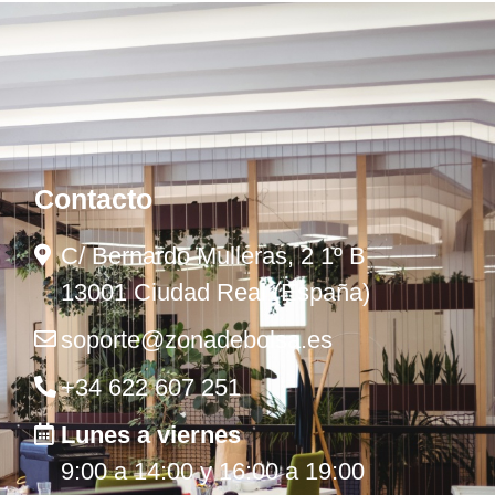
Contacto
C/ Bernardo Mulleras, 2 1º B
13001 Ciudad Real (España)
soporte@zonadebolsa.es
+34 622 607 251
Lunes a viernes
9:00 a 14:00 y 16:00 a 19:00