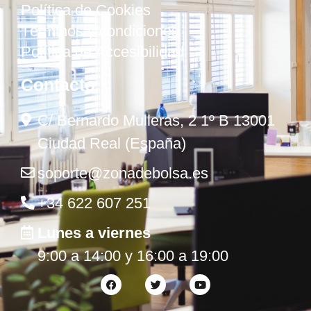
Política de Cookies
Términos y condiciones
Política de Accesibilidad
Contacto
C/ Bernardo Mulleras, 2 1º B 13001
Ciudad Real (España)
soporte@zonadebolsa.es
+34 622 607 251
Lunes a viernes
9:00 a 14:00 y 16:00 a 19:00