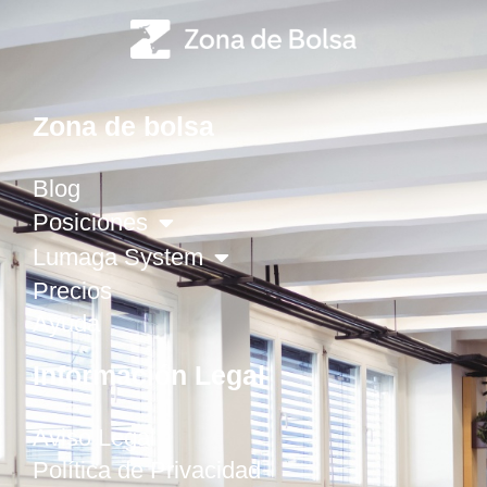
Zona de bolsa
Blog
Posiciones
Lumaga System
Precios
Ayuda
Información Legal
Aviso Legal
Política de Privacidad