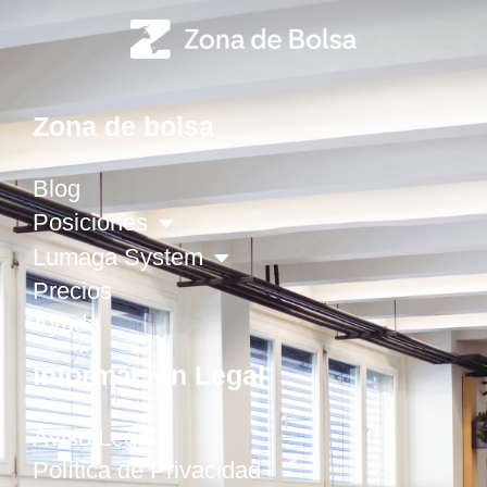
Zona de bolsa
Blog
Posiciones
Lumaga System
Precios
Ayuda
Información Legal
Aviso Legal
Política de Privacidad