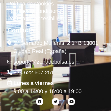
Política de Cookies
Términos y condiciones
Política de Accesibilidad
Contacto
C/ Bernardo Mulleras, 2 1º B 13001
Ciudad Real (España)
soporte@zonadebolsa.es
+34 622 607 251
Lunes a viernes
9:00 a 14:00 y 16:00 a 19:00