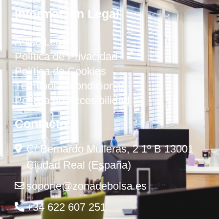
Información Legal
Aviso Legal
Política de Privacidad
Política de Cookies
Términos y condiciones
Política de Accesibilidad
Contacto
C/ Bernardo Mulleras, 2 1º B 13001
Ciudad Real (España)
soporte@zonadebolsa.es
+34 622 607 251