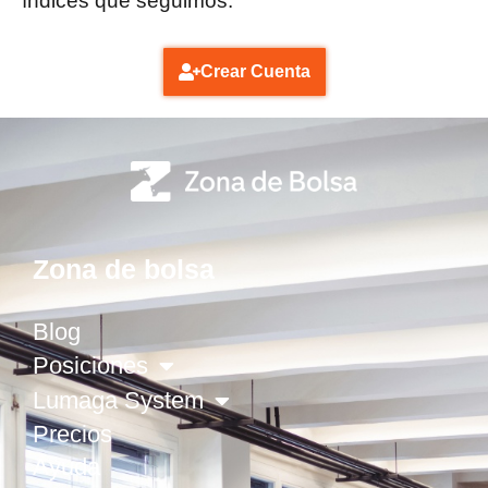
índices que seguimos.
Crear Cuenta
Zona de bolsa
Blog
Posiciones
Lumaga System
Precios
Ayuda