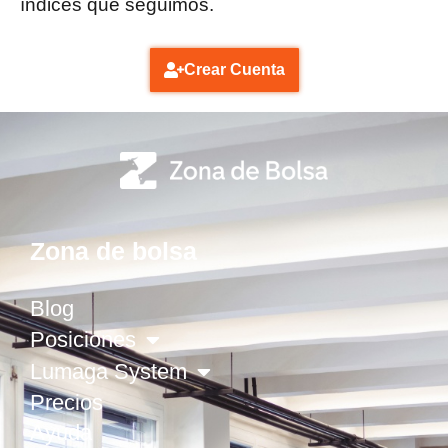
índices que seguimos.
Crear Cuenta
Zona de bolsa
Blog
Posiciones
Lumaga System
Precios
Ayuda