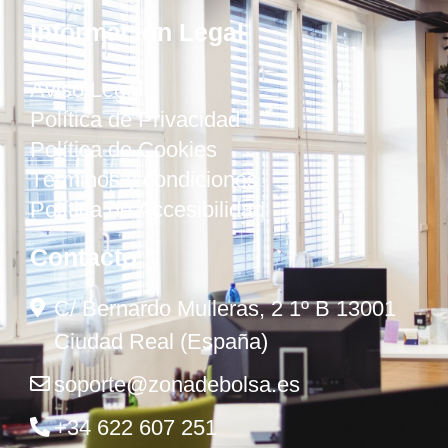
Información Legal
Aviso Legal
Política de Privacidad
Política de Cookies
Términos y condiciones
Política de Accesibilidad
Contacto
C/ Bernardo Mulleras, 2 1º B 13001
Ciudad Real (España)
soporte@zonadebolsa.es
+34 622 607 251