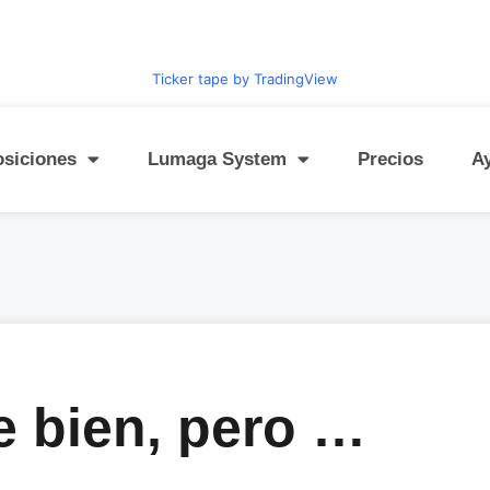
Ticker tape by TradingView
osiciones
Lumaga System
Precios
A
e bien, pero …