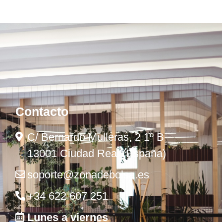
Contacto
C/ Bernardo Mulleras, 2 1º B
13001 Ciudad Real (España)
soporte@zonadebolsa.es
+34 622 607 251
Lunes a viernes