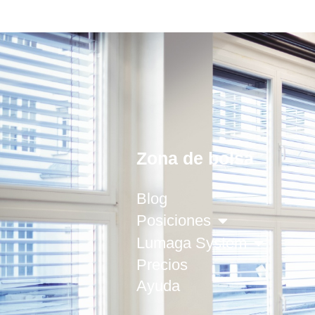
Zona de bolsa
Blog
Posiciones
Lumaga System
Precios
Ayuda