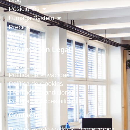
Posiciones
Lumaga System
Precios
Ayuda
Información Legal
Aviso Legal
Política de Privacidad
Política de Cookies
Términos y condiciones
Política de Accesibilidad
Contacto
C/ Bernardo Mulleras, 2 1º B 13001