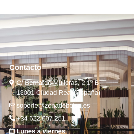
Contacto
C/ Bernardo Mulleras, 2 1º B
13001 Ciudad Real (España)
soporte@zonadebolsa.es
+34 622 607 251
Lunes a viernes