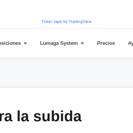
Ticker tape by TradingView
osiciones
Lumaga System
Precios
A
ra la subida