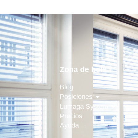
Zona de bolsa
Blog
Posiciones
Lumaga System
Precios
Ayuda