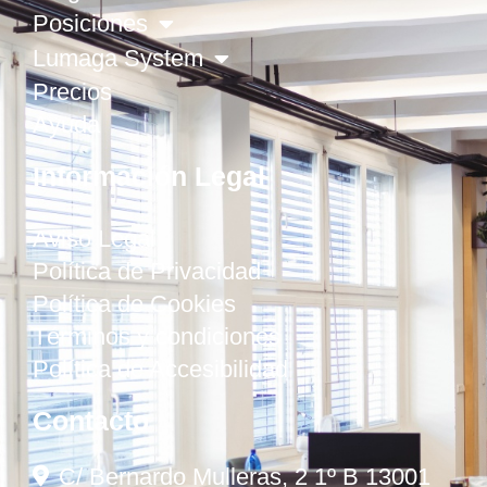
Posiciones
Lumaga System
Precios
Ayuda
Información Legal
Aviso Legal
Política de Privacidad
Política de Cookies
Términos y condiciones
Política de Accesibilidad
Contacto
C/ Bernardo Mulleras, 2 1º B 13001