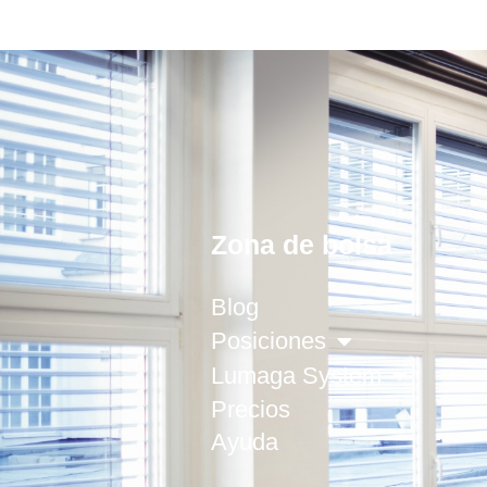
Zona de bolsa
Blog
Posiciones
Lumaga System
Precios
Ayuda