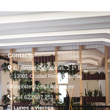
Contacto
C/ Bernardo Mulleras, 2 1º B
13001 Ciudad Real (España)
soporte@zonadebolsa.es
+34 622 607 251
Lunes a viernes