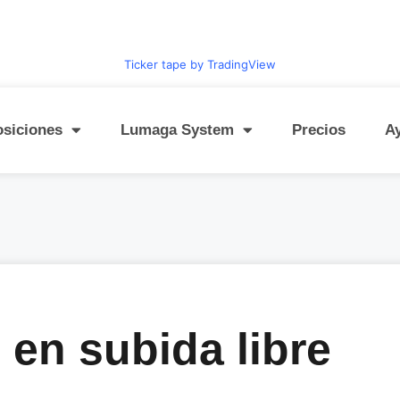
Ticker tape by TradingView
osiciones
Lumaga System
Precios
A
 en subida libre