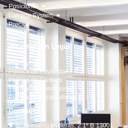
Posiciones
Lumaga System
Precios
Ayuda
Información Legal
Aviso Legal
Política de Privacidad
Política de Cookies
Términos y condiciones
Política de Accesibilidad
Contacto
C/ Bernardo Mulleras, 2 1º B 13001