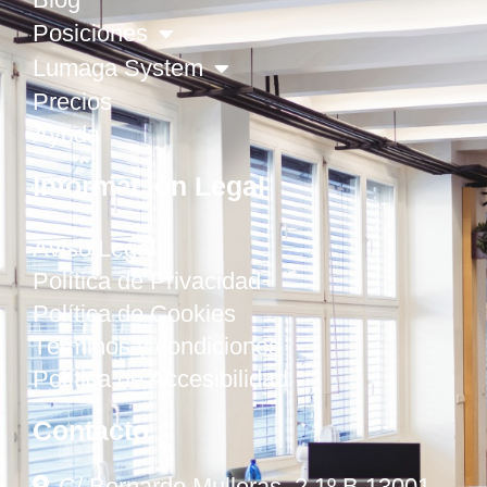
Posiciones
Lumaga System
Precios
Ayuda
Información Legal
Aviso Legal
Política de Privacidad
Política de Cookies
Términos y condiciones
Política de Accesibilidad
Contacto
C/ Bernardo Mulleras, 2 1º B 13001