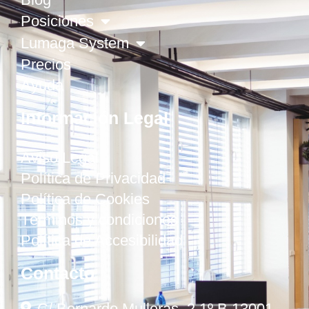
Posiciones
Lumaga System
Precios
Ayuda
Información Legal
Aviso Legal
Política de Privacidad
Política de Cookies
Términos y condiciones
Política de Accesibilidad
Contacto
C/ Bernardo Mulleras, 2 1º B 13001