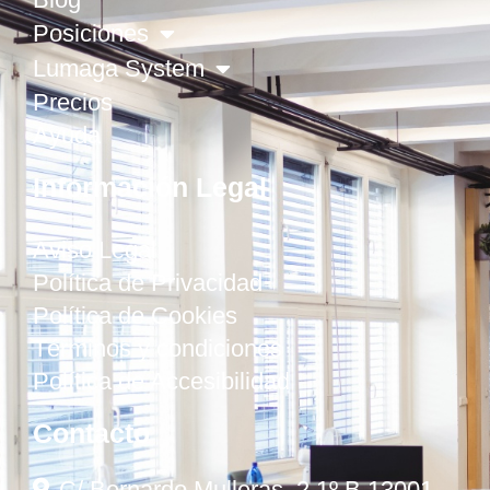
Posiciones
Lumaga System
Precios
Ayuda
Información Legal
Aviso Legal
Política de Privacidad
Política de Cookies
Términos y condiciones
Política de Accesibilidad
Contacto
C/ Bernardo Mulleras, 2 1º B 13001