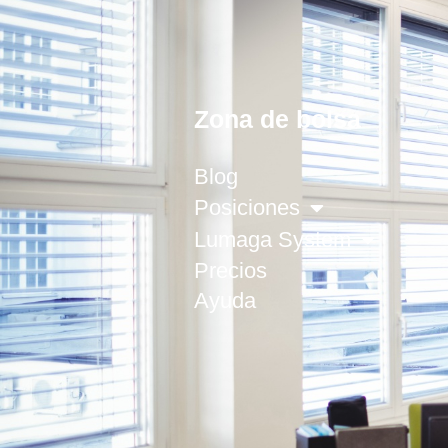
Zona de bolsa
Blog
Posiciones
Lumaga System
Precios
Ayuda