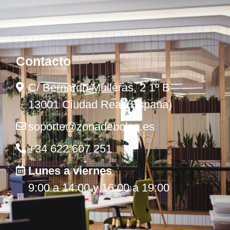
Contacto
C/ Bernardo Mulleras, 2 1º B
13001 Ciudad Real (España)
soporte@zonadebolsa.es
+34 622 607 251
Lunes a viernes
9:00 a 14:00 y 16:00 a 19:00