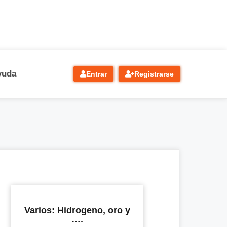
yuda
Entrar
Registrarse
Varios: Hidrogeno, oro y
….