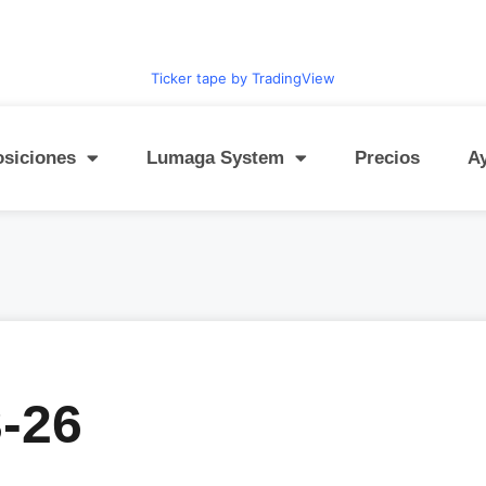
Ticker tape by TradingView
osiciones
Lumaga System
Precios
A
3-26