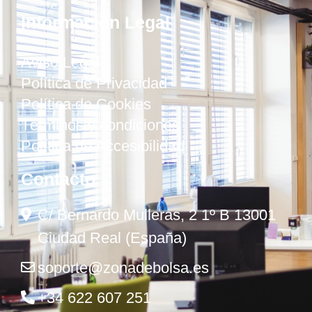
Información Legal
Aviso Legal
Política de Privacidad
Política de Cookies
Términos y condiciones
Política de Accesibilidad
Contacto
C/ Bernardo Mulleras, 2 1º B 13001
Ciudad Real (España)
soporte@zonadebolsa.es
+34 622 607 251