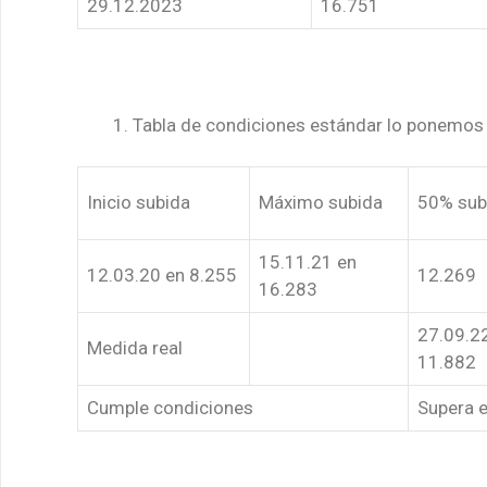
29.12.2023
16.751
Tabla de condiciones estándar lo ponemos 
Inicio subida
Máximo subida
50% sub
15.11.21 en
12.03.20 en 8.255
12.269
16.283
27.09.2
Medida real
11.882
Cumple condiciones
Supera 