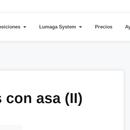
osiciones
Lumaga System
Precios
A
con asa (II)