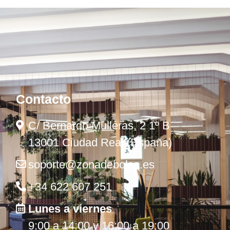
Contacto
C/ Bernardo Mulleras, 2 1º B
13001 Ciudad Real (España)
soporte@zonadebolsa.es
+34 622 607 251
Lunes a viernes
9:00 a 14:00 y 16:00 a 19:00