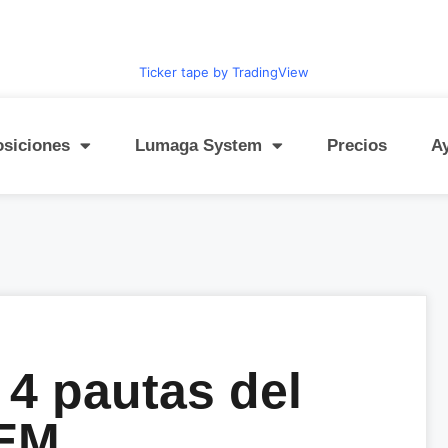
Ticker tape by TradingView
osiciones
Lumaga System
Precios
A
4 pautas del
EM