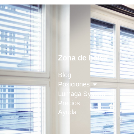
Zona de bolsa
Blog
Posiciones
Lumaga System
Precios
Ayuda