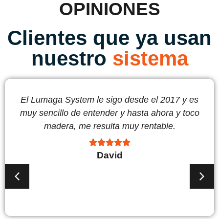
OPINIONES
Clientes que ya usan
nuestro
sistema
Se aprende mucho en sus artículos, sobre
todo las estrategias que ayudan a entender
las inversiones de otra manera a como me lo
contaba mi banco.





Fer-48