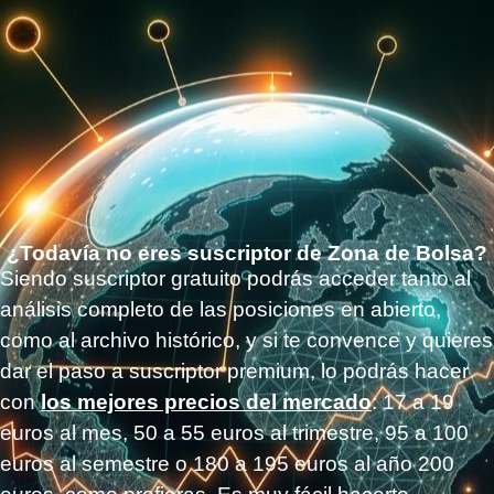
¿Todavía no eres suscriptor de Zona de Bolsa?
Siendo suscriptor gratuito podrás acceder tanto al
análisis completo de las posiciones en abierto,
como al archivo histórico, y si te convence y quieres
dar el paso a suscriptor premium, lo podrás hacer
con
los mejores precios del mercado
: 17 a 19
euros al mes, 50 a 55 euros al trimestre, 95 a 100
euros al semestre o 180 a 195 euros al año 200