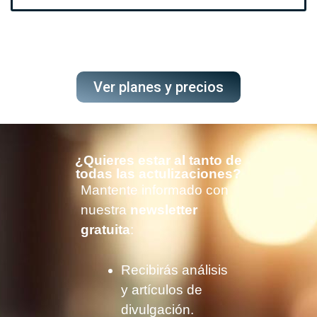
Ver planes y precios
¿Quieres estar al tanto de
todas las actulizaciones?
Mantente informado con
nuestra
newsletter
gratuita
:
Recibirás análisis
y artículos de
divulgación.