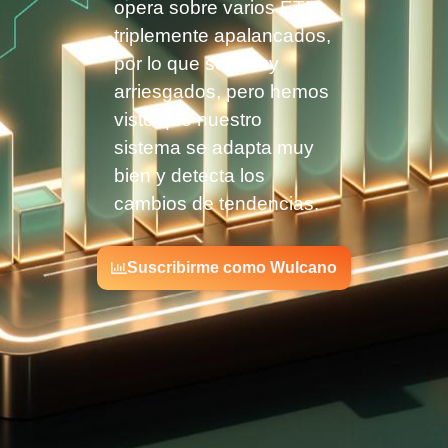
opera sobre varios ETF
triplemente apalancados,
por lo que son muy
arriesgados, pero hemos
visto que nuestro
sistema se adapta muy
bien y detecta los
cambios de tendencias.
Suscribirme como Wulcano