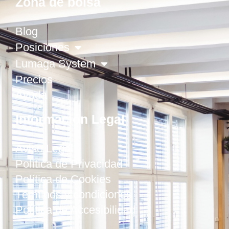
Zona de bolsa
Blog
Posiciones
Lumaga System
Precios
Ayuda
Información Legal
Aviso Legal
Política de Privacidad
Política de Cookies
Términos y condiciones
Política de Accesibilidad