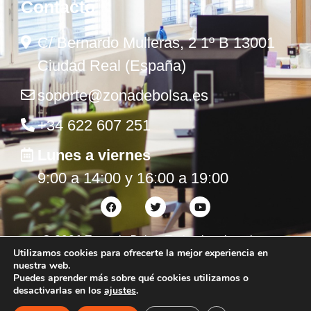
Contacto
C/ Bernardo Mulleras, 2 1º B 13001
Ciudad Real (España)
soporte@zonadebolsa.es
+34 622 607 251
Lunes a viernes
9:00 a 14:00 y 16:00 a 19:00
©
2026
Zona de Bolsa. Todos los derechos
Utilizamos cookies para ofrecerte la mejor experiencia en
reservados.
nuestra web.
Puedes aprender más sobre qué cookies utilizamos o
desactivarlas en los
ajustes
.