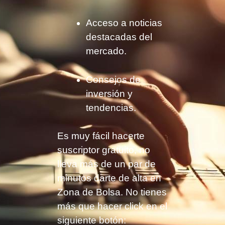
Acceso a noticias
destacadas del
mercado.
Consejos de
inversión y
tendencias.
Es muy fácil hacerte
suscriptor gratuito, no
lleva más de un par de
minutos darte de alta en
Zona de Bolsa. No tienes
más que hacer click en el
siguiente botón: