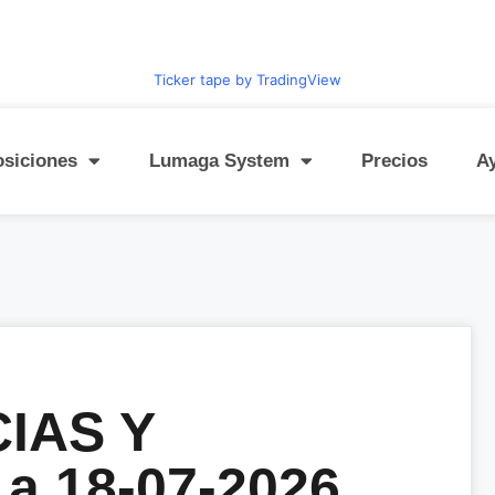
Ticker tape by TradingView
osiciones
Lumaga System
Precios
A
IAS Y
 18-07-2026