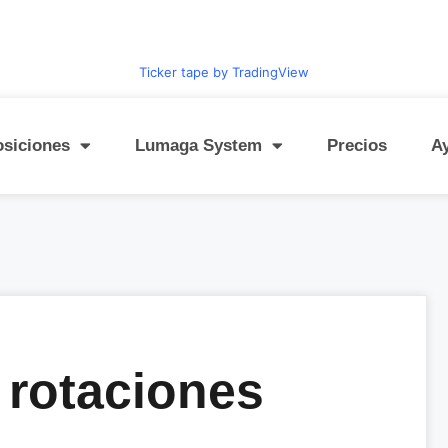
Ticker tape by TradingView
osiciones
Lumaga System
Precios
A
 rotaciones