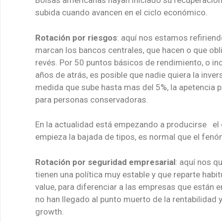
Bolsas americanas hayan iniciado su recuperación 
subida cuando avancen en el ciclo económico.
Rotación por riesgos
: aquí nos estamos refiriendo
marcan los bancos centrales, que hacen o que obliga
revés. Por 50 puntos básicos de rendimiento, o i
años de atrás, es posible que nadie quiera la inver
medida que sube hasta mas del 5%, la apetencia p
para personas conservadoras.
En la actualidad está empezando a producirse el ef
empieza la bajada de tipos, es normal que el fenó
Rotación por seguridad empresarial
: aquí nos 
tienen una política muy estable y que reparte hab
value, para diferenciar a las empresas que están e
no han llegado al punto muerto de la rentabilidad 
growth.