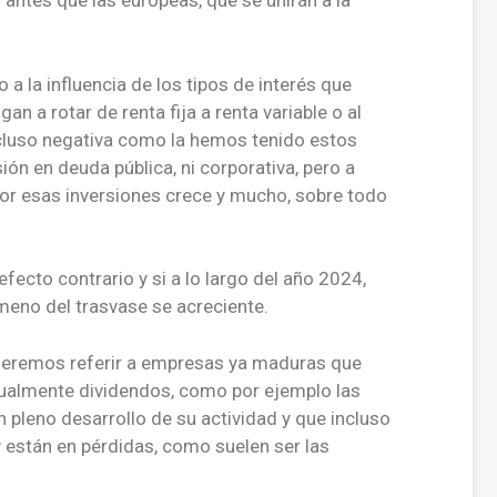
antes que las europeas, que se unirán a la
 a la influencia de los tipos de interés que
n a rotar de renta fija a renta variable o al
ncluso negativa como la hemos tenido estos
sión en deuda pública, ni corporativa, pero a
or esas inversiones crece y mucho, sobre todo
ecto contrario y si a lo largo del año 2024,
meno del trasvase se acreciente.
queremos referir a empresas ya maduras que
itualmente dividendos, como por ejemplo las
n pleno desarrollo de su actividad y que incluso
y están en pérdidas, como suelen ser las