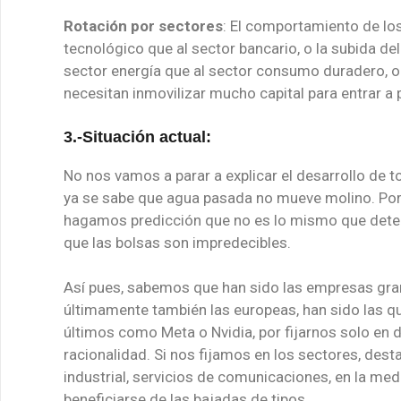
Rotación por sectores
: El comportamiento de los 
tecnológico que al sector bancario, o la subida de
sector energía que al sector consumo duradero, o a
necesitan inmovilizar mucho capital para entrar a 
3.-Situación actual:
No nos vamos a parar a explicar el desarrollo de
ya se sabe que agua pasada no mueve molino. Por
hagamos predicción que no es lo mismo que detec
que las bolsas son impredecibles.
Así pues, sabemos que han sido las empresas gra
últimamente también las europeas, han sido las qu
últimos como Meta o Nvidia, por fijarnos solo en
racionalidad. Si nos fijamos en los sectores, des
industrial, servicios de comunicaciones, en la me
beneficiarse de las bajadas de tipos.