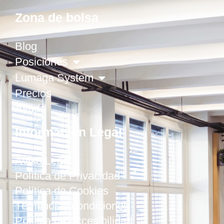
Zona de bolsa
Blog
Posiciones
Lumaga System
Precios
Ayuda
Información Legal
Aviso Legal
Política de Privacidad
Política de Cookies
Términos y condiciones
Política de Accesibilidad