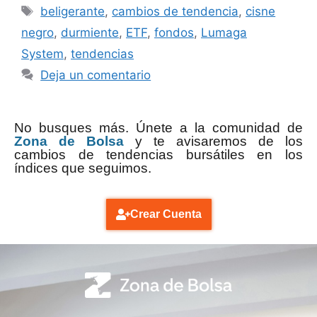
beligerante
,
cambios de tendencia
,
cisne
negro
,
durmiente
,
ETF
,
fondos
,
Lumaga
System
,
tendencias
Deja un comentario
No busques más. Únete a la comunidad de
Zona de Bolsa
y te avisaremos de los
cambios de tendencias bursátiles en los
índices que seguimos.
Crear Cuenta