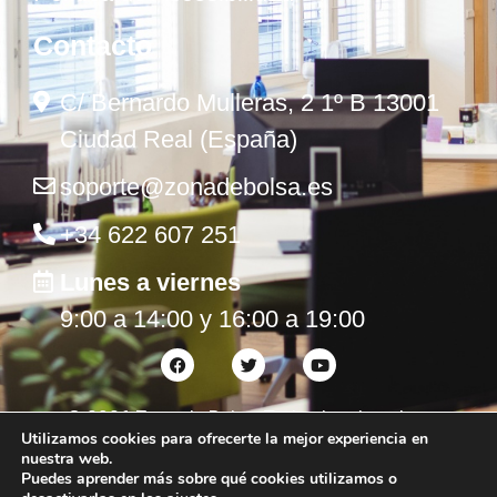
Contacto
C/ Bernardo Mulleras, 2 1º B 13001
Ciudad Real (España)
soporte@zonadebolsa.es
+34 622 607 251
Lunes a viernes
9:00 a 14:00 y 16:00 a 19:00
©
2026
Zona de Bolsa. Todos los derechos
Utilizamos cookies para ofrecerte la mejor experiencia en
reservados.
nuestra web.
Puedes aprender más sobre qué cookies utilizamos o