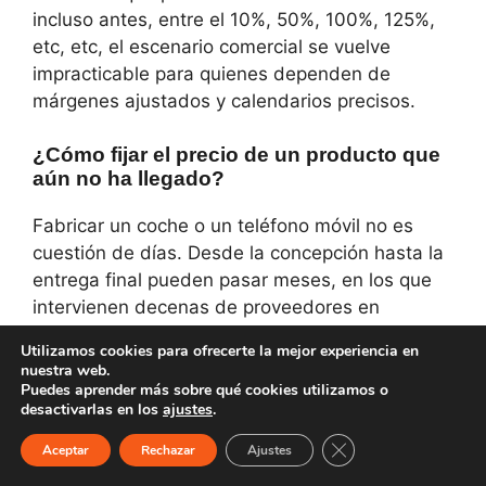
incluso antes, entre el 10%, 50%, 100%, 125%,
etc, etc, el escenario comercial se vuelve
impracticable para quienes dependen de
márgenes ajustados y calendarios precisos.
¿Cómo fijar el precio de un producto que
aún no ha llegado?
Fabricar un coche o un teléfono móvil no es
cuestión de días. Desde la concepción hasta la
entrega final pueden pasar meses, en los que
intervienen decenas de proveedores en
distintos países. La imposibilidad de saber cuál
Utilizamos cookies para ofrecerte la mejor experiencia en
será el coste real de los componentes en el
nuestra web.
momento en que lleguen a puerto o se
Puedes aprender más sobre qué cookies utilizamos o
desactivarlas en los
ajustes
.
ensamblen en fábrica dificulta enormemente la
planificación.
Cerrar el banner de 
Aceptar
Rechazar
Ajustes