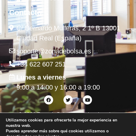
Contacto
C/ Bernardo Mulleras, 2 1º B 13001
Ciudad Real (España)
soporte@zonadebolsa.es
+34 622 607 251
Lunes a viernes
9:00 a 14:00 y 16:00 a 19:00
©
2026
Zona de Bolsa. Todos los derechos
Utilizamos cookies para ofrecerte la mejor experiencia en
reservados.
nuestra web.
Puedes aprender más sobre qué cookies utilizamos o