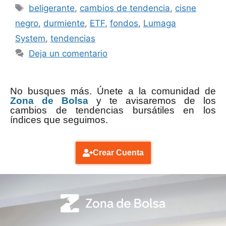
beligerante
,
cambios de tendencia
,
cisne
negro
,
durmiente
,
ETF
,
fondos
,
Lumaga
System
,
tendencias
Deja un comentario
No busques más. Únete a la comunidad de
Zona de Bolsa
y te avisaremos de los
cambios de tendencias bursátiles en los
índices que seguimos.
Crear Cuenta