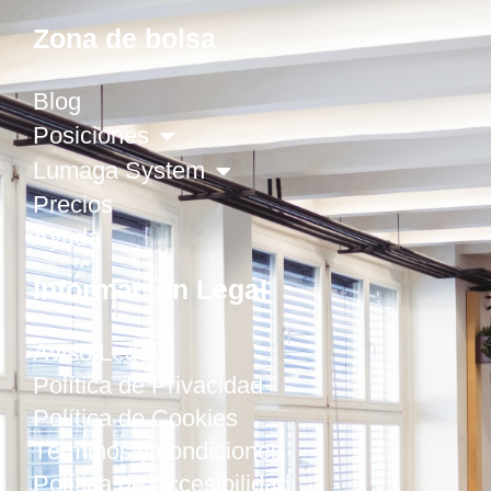
Zona de bolsa
Blog
Posiciones
Lumaga System
Precios
Ayuda
Información Legal
Aviso Legal
Política de Privacidad
Política de Cookies
Términos y condiciones
Política de Accesibilidad