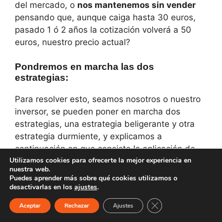
del mercado, o
nos mantenemos sin vender
pensando que, aunque caiga hasta 30 euros,
pasado 1 ó 2 años la cotización volverá a 50
euros, nuestro precio actual?
Pondremos en marcha las dos
estrategias:
Para resolver esto, seamos nosotros o nuestro
inversor, se pueden poner en marcha dos
estrategias, una estrategia beligerante y otra
estrategia durmiente, y explicamos a
continuación en que consiste la aplicación de
Utilizamos cookies para ofrecerte la mejor experiencia en
cada una de ellas.
nuestra web.
Puedes aprender más sobre qué cookies utilizamos o
desactivarlas en los
ajustes
.
Cerrar el banner de 
Aceptar
Rechazar
Ajustes