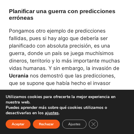
Planificar una guerra con predicciones
erróneas
Pongamos otro ejemplo de predicciones
fallidas, pues si hay algo que debería ser
planificado con absoluta precisión, es una
guerra, donde un país se juega muchísimos
dineros, territorio y lo más importante muchas
vidas humanas. Y sin embargo, la invasión de
Ucrania
nos demostró que las predicciones,
que se supone que había hecho el invasor
pueden ser completamente erróneas. Los
Utilizamos cookies para ofrecerte la mejor experiencia en
expertos militares aseguraban que sería un
nuestra web.
paseo militar para Rusia, que en una semana
Puedes aprender más sobre qué cookies utilizamos o
desactivarlas en los
ajustes
.
todo estaría resuelto y que Putin saldría con
una victoria aplastante. Bueno, pues llevamos
Cerrar el banner de 
Aceptar
Rechazar
Ajustes
más de tres años de guerra, sanciones, crisis